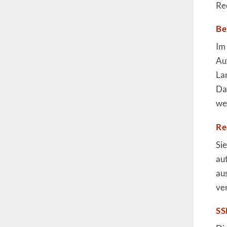
Re
Be
Im
Au
La
Da
we
Re
Sie
au
au
ver
SS