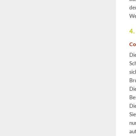
de
We
4.
Co
Di
Sc
si
Br
Di
Be
Di
Si
nu
au