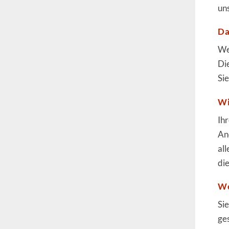
un
Da
We
Di
Si
Wi
Ih
An
al
di
We
Si
ge