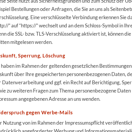
ese Seite nutzt aus Sicherheitsgründen und zum Schutz der Üb
ispiel Bestellungen oder Anfragen, die Sie an uns als Seitenbe
rschlüsselung. Eine verschlüsselte Verbindung erkennen Sie d
tp://” auf “https://” wechselt und an dem Schloss-Symbol in Ih
n die SSL- bzw. TLS-Verschlüsselung aktiviert ist, können die 
itten mitgelesen werden.
skunft, Sperrung, Löschung
e haben im Rahmen der geltenden gesetzlichen Bestimmungen j
skunft über Ihre gespeicherten personenbezogenen Daten, 
r Datenverarbeitung und ggf. ein Recht auf Berichtigung, Spe
wie zu weiteren Fragen zum Thema personenbezogene Daten kö
pressum angegebenen Adresse an uns wenden.
derspruch gegen Werbe-Mails
r Nutzung von im Rahmen der Impressumspflicht veröffentlic
sdrücklich angeforderter Werbung und Informationsmateriali