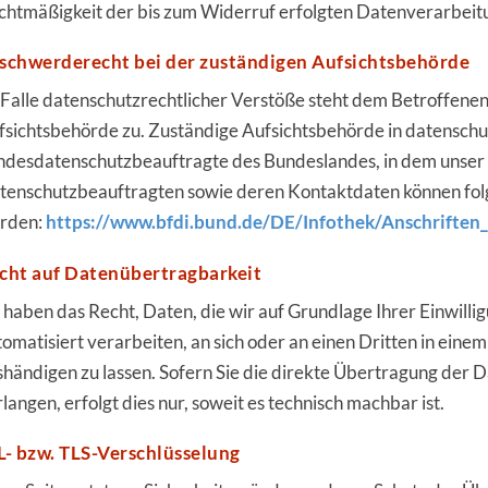
chtmäßigkeit der bis zum Widerruf erfolgten Datenverarbeit
schwerderecht bei der zuständigen Aufsichtsbehörde
 Falle datenschutzrechtlicher Verstöße steht dem Betroffene
fsichtsbehörde zu. Zuständige Aufsichtsbehörde in datenschut
ndesdatenschutzbeauftragte des Bundeslandes, in dem unser U
tenschutzbeauftragten sowie deren Kontaktdaten können f
rden:
https://www.bfdi.bund.de/DE/Infothek/Anschriften_
cht auf Datenübertragbarkeit
 haben das Recht, Daten, die wir auf Grundlage Ihrer Einwillig
tomatisiert verarbeiten, an sich oder an einen Dritten in ein
shändigen zu lassen. Sofern Sie die direkte Übertragung der 
langen, erfolgt dies nur, soweit es technisch machbar ist.
L- bzw. TLS-Verschlüsselung