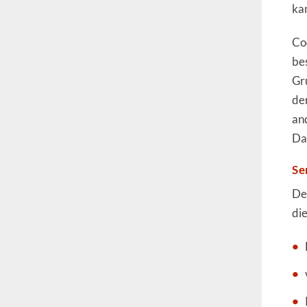
ka
Co
be
Gr
de
an
Da
Se
De
di