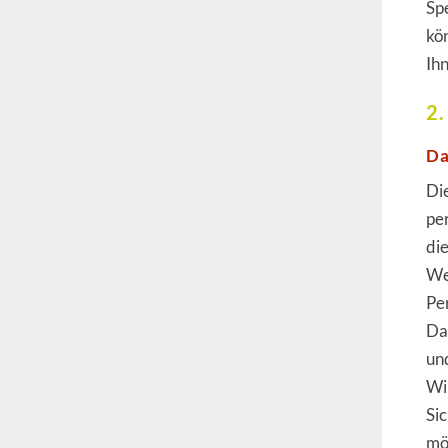
Sp
kö
Ih
2.
Da
Di
pe
di
We
Pe
Da
un
Wi
Si
mö