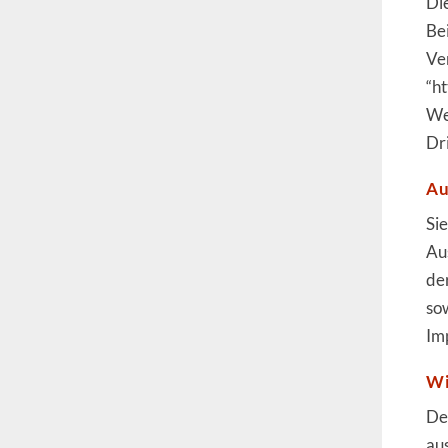
Di
Be
Ve
“ht
Wen
Dr
Au
Si
Au
de
so
Im
Wi
De
au