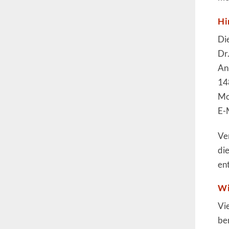
Hi
Di
Dr
An
14
Mo
E-
Ver
di
en
Wi
Vi
ber